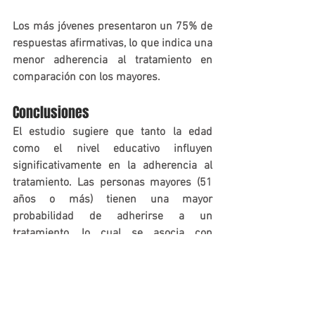
Los más jóvenes presentaron un 75% de 
respuestas afirmativas, lo que indica una 
menor adherencia al tratamiento en 
comparación con los mayores.
Conclusiones
El estudio sugiere que tanto la edad 
como el nivel educativo influyen 
significativamente en la adherencia al 
tratamiento. Las personas mayores (51 
años o más) tienen una mayor 
probabilidad de adherirse a un 
tratamiento, lo cual se asocia con 
mayores dificultades cognitivas y un 
riesgo elevado de enfermedades 
crónicas. En cambio, los adultos más 
jóvenes (20 a 50 años) tienden a no 