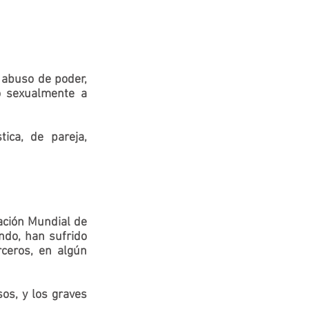
abuso de poder, 
o sexualmente a 
ca, de pareja, 
                     
ción Mundial de 
do, han sufrido 
rceros, en algún 
os, y los graves 