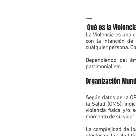
---
 Qué es la Violenc
La 
Violencia
 es una o
con la intención de 
cualquier persona. Co
Dependiendo del ámb
patrimonial etc.    
Organización Mundial de la 
Según datos de la OP
la Salud (OMS), indi
violencia física y/o 
momento de su vida” 
La 
complejidad
 de lo