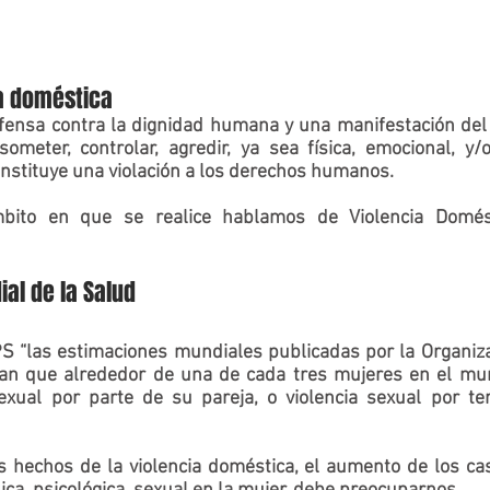
ia doméstica
fensa contra la dignidad humana y una manifestación del 
someter, controlar, agredir, ya sea física, emocional, y/
nstituye una violación a los derechos humanos.    
ito en que se realice hablamos de Violencia Domésti
Salud                                                                     
S “las estimaciones mundiales publicadas por la Organiza
can que alrededor de una de cada tres mujeres en el mun
sexual por parte de su pareja, o violencia sexual por te
s hechos de la violencia doméstica, el aumento de los cas