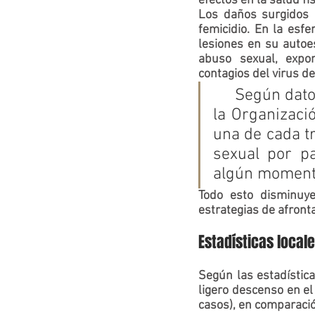
efectos en la salud fí
Los daños surgidos 
femicidio. En la esfe
abuso sexual,
 expo
contagios del virus de V
     Según datos de la OPS “las estimaciones mundiales publicadas por 
la Organizaci
una de cada tr
sexual por pa
Todo esto disminuye
estrategias de 
afront
Estadísticas local
Según las 
estadístic
ligero descenso en el