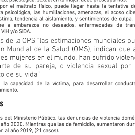
sica, psicológica, sexual en la mujer, debe preocuparnos.
por el 
maltrato físico
, puede llegar hasta la tentativa d
ra 
psicológica
, las humillaciones, amenazas, el acoso ciber
ne a embarazos no deseados, enfermedades de transm
IH y/o SIDA.       
ón Mundial de la Salud (OMS), indican que a
es mujeres en el mundo, han sufrido violenci
rte de su pareja, o violencia sexual por t
algún momento de su vida”                                        
 la capacidad de la víctima, para desarrollar conduct
amiento.
es
as
 del Ministerio Público, las denuncias de violencia domés
 año 2020. Mientras que las de 
femicidio, aumentaron
 dur
casos), en comparación al año 2019, (21 casos).                                      