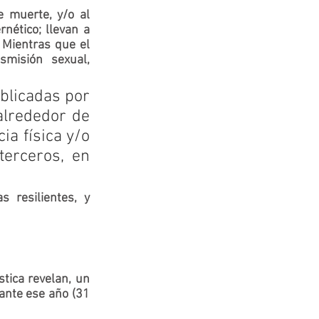
e muerte, y/o al 
nético; llevan a 
lesiones en su autoestima, tendencia al aislamiento, y sentimientos de culpa.  Mientras que el 
isión sexual, 
lrededor de 
a física y/o 
erceros, en 
                                                                 
as 
resilientes,
 y 
tica revelan, un 
ante ese año (31 
                                                                                           